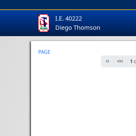
I.E. 40222
Diego Thomson
PAGE
1
d