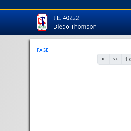
I.E. 40222
Diego Thomson
PAGE
1
d